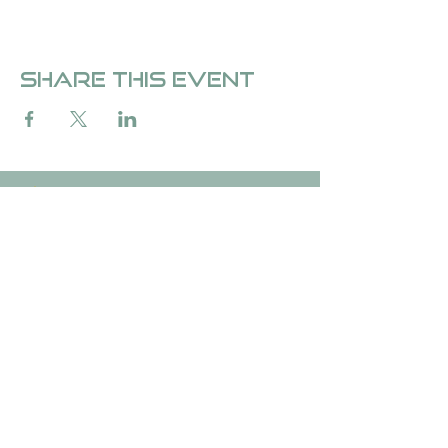
Share this event
Over Fedde &de Carvalho
Over Fedde ten Berge
Stichting &de Carvalho