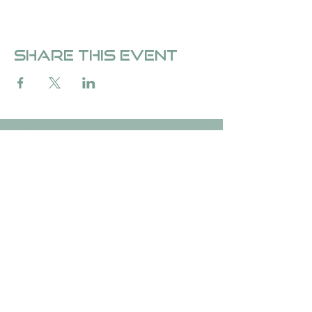
Share this event
Over Fedde &de Carvalho
Over Fedde ten Berge
Stichting &de Carvalho