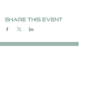
Share this event
Over Fedde &de Carvalho
Over Fedde ten Berge
Stichting &de Carvalho