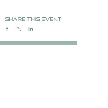
Share this event
Over Fedde &de Carvalho
Over Fedde ten Berge
Stichting &de Carvalho