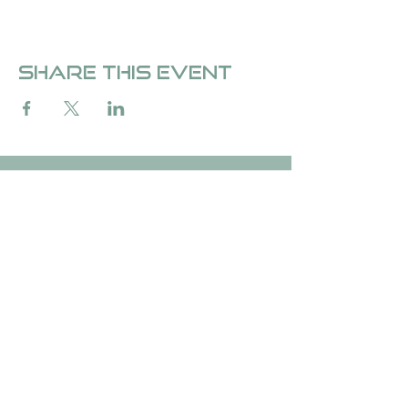
Share this event
Over Fedde &de Carvalho
Over Fedde ten Berge
Stichting &de Carvalho