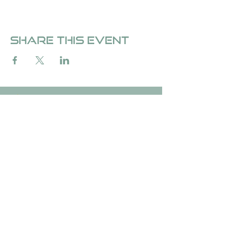
Share this event
Over Fedde &de Carvalho
Over Fedde ten Berge
Stichting &de Carvalho